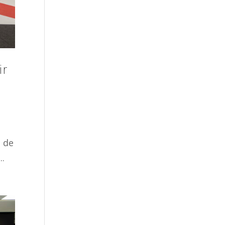
ir
n de
..