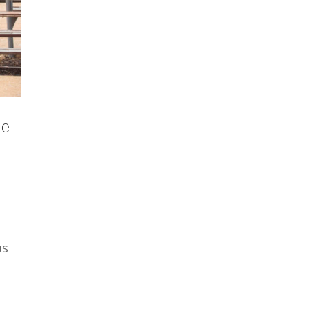
de
as