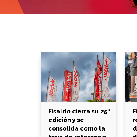
Fisaldo cierra su 25ª
F
edición y se
r
consolida como la
d