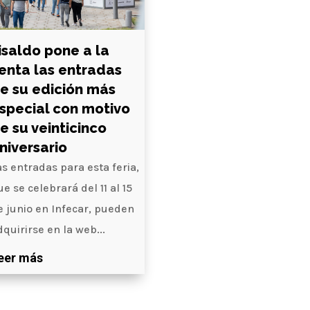
isaldo pone a la
enta las entradas
e su edición más
special con motivo
e su veinticinco
niversario
as entradas para esta feria,
ue se celebrará del 11 al 15
e junio en Infecar, pueden
dquirirse en la web...
eer más