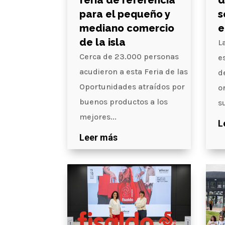
feria de referencia
d
para el pequeño y
s
mediano comercio
e
de la isla
L
Cerca de 23.000 personas
e
acudieron a esta Feria de las
d
Oportunidades atraídos por
o
buenos productos a los
su
mejores...
L
Leer más