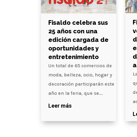
F
Fisaldo celebra sus
v
25 años con una
d
edición cargada de
e
oportunidades y
d
entretenimiento
a
Un total de 65 comercios de
L
moda, belleza, ocio, hogar y
q
decoración participarán este
d
año en la feria, que se...
a
Leer más
L