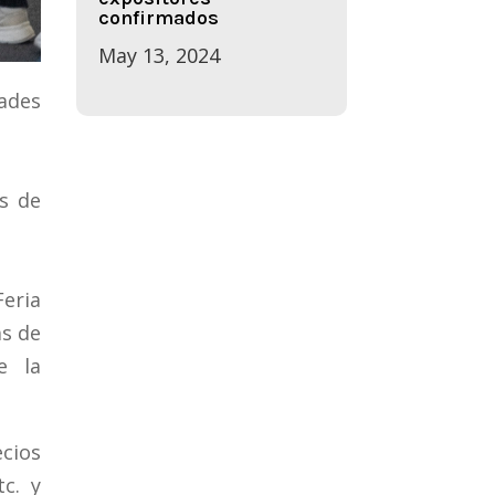
confirmados
May 13, 2024
ades
s de
Feria
as de
e la
ecios
tc. y