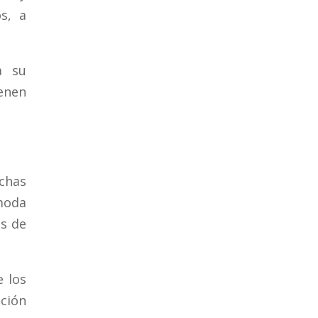
s, a
a su
ienen
chas
 moda
es de
e los
ación