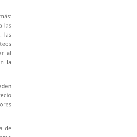
 más:
a las
, las
rteos
r al
n la
ueden
ecio
nores
ia de