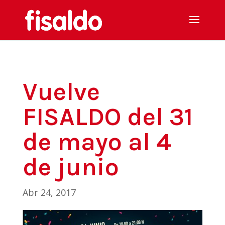
Vuelve
FISALDO del 31
de mayo al 4
de junio
Abr 24, 2017