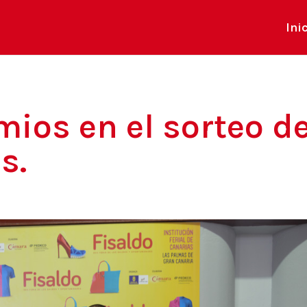
Ini
mios en el sorteo d
s.