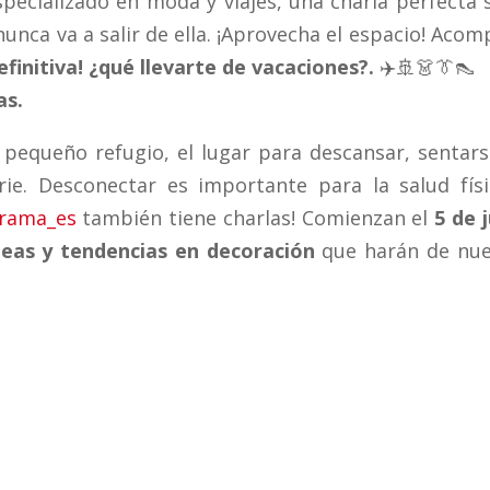
specializado en moda y viajes, una charla perfecta 
nunca va a salir de ella. ¡Aprovecha el espacio! Aco
finitiva! ¿qué llevarte de vacaciones?.
✈️🚢👗👔👠
ras.
pequeño refugio, el lugar para descansar, sentars
ie. Desconectar es importante para la salud físi
rama_es
también tiene charlas! Comienzan el
5 de 
deas y tendencias en decoración
que harán de nue