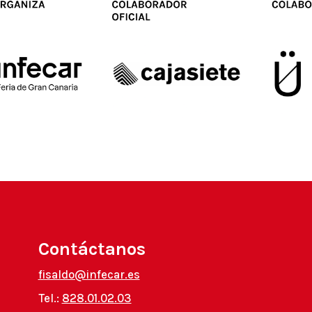
Contáctanos
fisaldo@infecar.es
Tel.:
828.01.02.03