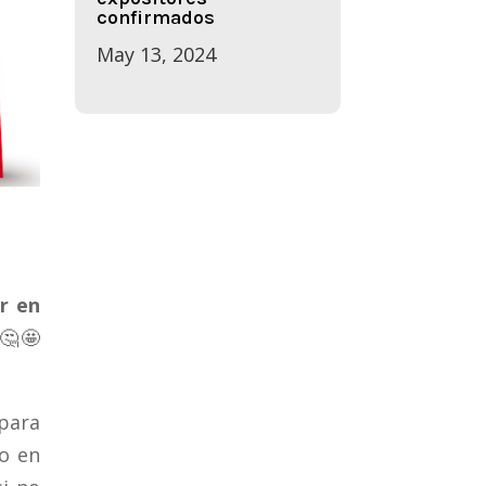
confirmados
May 13, 2024
r en
 🤔🤩
ara
o en