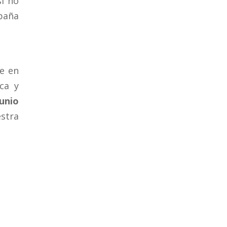
si no
mpaña
e en
ca y
junio
stra